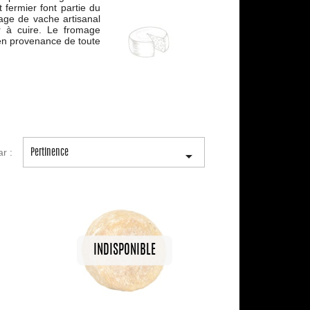
fermier font partie du
mage de vache artisanal
r à cuire. Le fromage
 en provenance de toute
ar :
Pertinence
