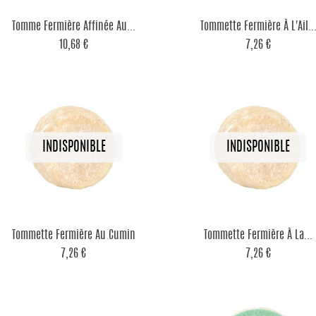


Aperçu rapide
Aperçu rapide
Tomme Fermière Affinée Au...
Tommette Fermière À L'Ail..
10,68 €
7,26 €


Aperçu rapide
Aperçu rapide
Tommette Fermière Au Cumin
Tommette Fermière À La...
7,26 €
7,26 €