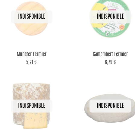


Aperçu rapide
Aperçu rapide
Munster Fermier
Camembert Fermier
5,21 €
6,79 €