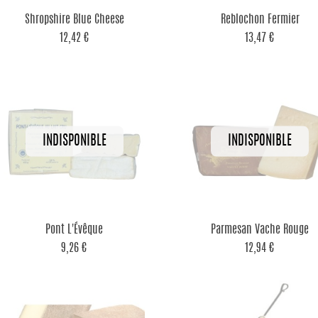


Aperçu rapide
Aperçu rapide
Shropshire Blue Cheese
Reblochon Fermier
12,42 €
13,47 €


Aperçu rapide
Aperçu rapide
Pont L'Évêque
Parmesan Vache Rouge
9,26 €
12,94 €