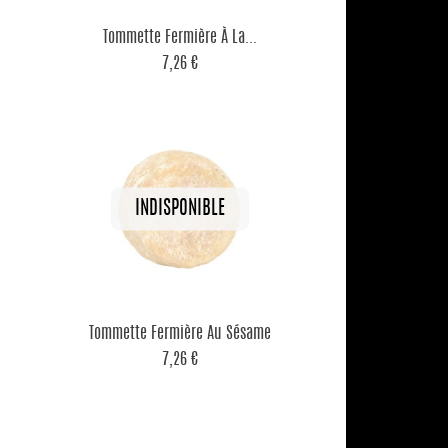

Aperçu rapide
.
Tommette Fermière À La...
7,26 €

Aperçu rapide
Tommette Fermière Au Sésame
7,26 €