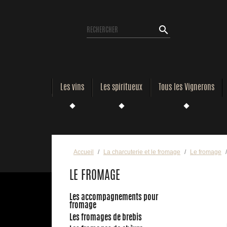
search
Les vins
Les spiritueux
Tous les Vignerons
Accueil
La charcuterie et le fromage
Le fromage
LE FROMAGE
Les accompagnements pour
fromage
Les fromages de brebis