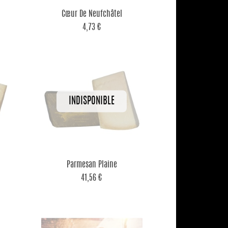

Aperçu rapide
Cœur De Neufchâtel
4,73 €

Aperçu rapide
Parmesan Plaine
41,56 €