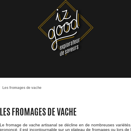
Les fromages de vache
LES FROMAGES DE VACHE
Le fromage de vache artisanal se décline en de nombreuses variétés. 
prononcé, il est incontournable sur un plateau de fromages ou lors de l