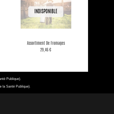

Aperçu rapide
Assortiment De Fromages
29,46 €
anté Publique).
e la Santé Publique).