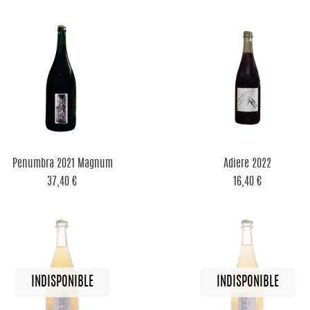


Aperçu rapide
Aperçu rapide
Penumbra 2021 Magnum
Adiere 2022
37,40 €
16,40 €