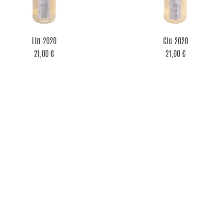


Aperçu rapide
Aperçu rapide
Lin 2020
Ciu 2020
21,00 €
21,00 €