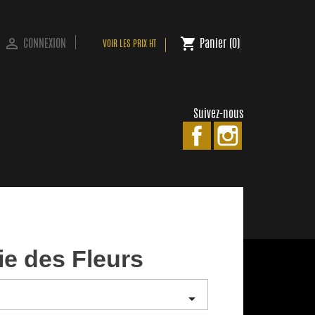

shopping_cart
CONNEXION
Panier
(0)
VOIR LES PRIX HT
Suivez-nous
Facebook
Instagram
ie des Fleurs
