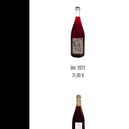

Aperçu rapide
Dor 2022
31,00 €