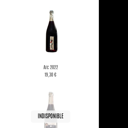

Aperçu rapide
Arc 2022
19,30 €