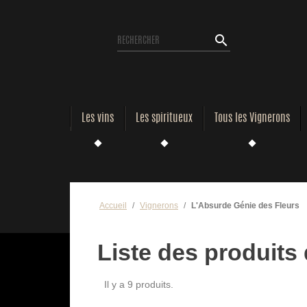
search
Les vins
Les spiritueux
Tous les Vignerons
Accueil
Vignerons
L'Absurde Génie des Fleurs
Liste des produits
Il y a 9 produits.