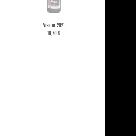

Aperçu rapide
Visator 2021
18,70 €