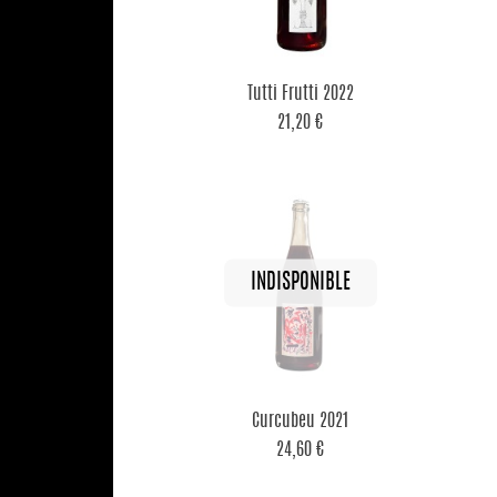

Aperçu rapide
Tutti Frutti 2022
21,20 €

Aperçu rapide
Curcubeu 2021
24,60 €