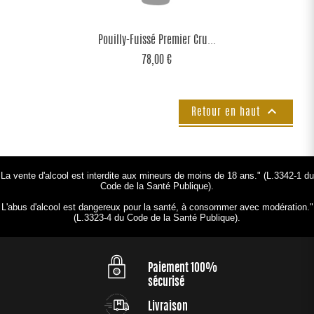
Pouilly-Fuissé Premier Cru...
78,00 €

Retour en haut
La vente d'alcool est interdite aux mineurs de moins de 18 ans." (L.3342-1 du
Code de la Santé Publique).
L'abus d'alcool est dangereux pour la santé, à consommer avec modération."
(L.3323-4 du Code de la Santé Publique).
Paiement 100%
sécurisé
Livraison