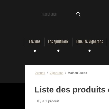
search
Les vins
Les spiritueux
Tous les Vignerons
Accueil
Vignerons
Maison Lucas
Liste des produit
Il y a 1 produit.