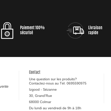
Paiement 100%
Livraison
sécurisé
rapide
Contact
Une question sur les produits?
Contactez-nous au Tél. 0695590975
 vente
Izgood - Sézanne
30, Grand'Rue
68000 Colmar
Du lundi au vendredi de 9h à 18h