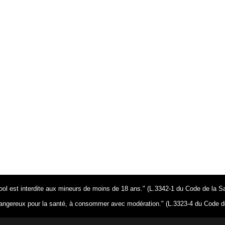
ool est interdite aux mineurs de moins de 18 ans." (L.3342-1 du Code de la S
dangereux pour la santé, à consommer avec modération." (L.3323-4 du Code d