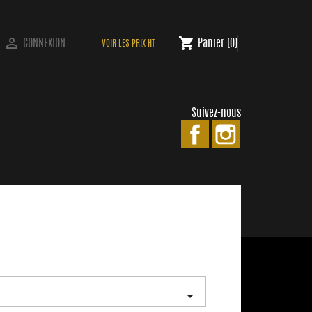

shopping_cart
CONNEXION
Panier
(0)
VOIR LES PRIX HT
Suivez-nous
Facebook
Instagram
