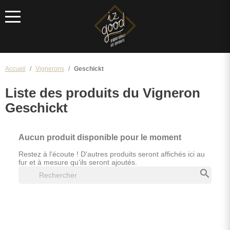
Menu
Accueil
Vignerons
Geschickt
Liste des produits du Vigneron
Geschickt
Aucun produit disponible pour le moment
Restez à l'écoute ! D'autres produits seront affichés ici au
fur et à mesure qu'ils seront ajoutés.
search