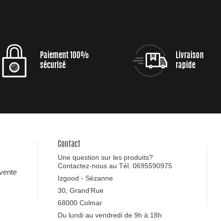
Paiement 100%
Livraison
sécurisé
rapide
Contact
Une question sur les produits?
Contactez-nous au Tél. 0695590975
 vente
Izgood - Sézanne
30, Grand'Rue
68000 Colmar
Du lundi au vendredi de 9h à 18h