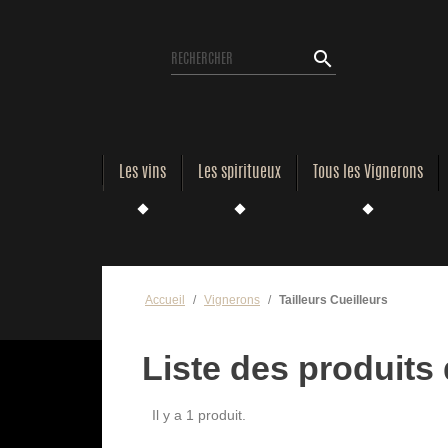
search
Les vins
Les spiritueux
Tous les Vignerons
Accueil
Vignerons
Tailleurs Cueilleurs
Liste des produits 
Il y a 1 produit.