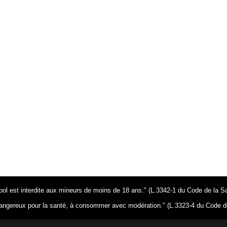
ool est interdite aux mineurs de moins de 18 ans." (L.3342-1 du Code de la S
dangereux pour la santé, à consommer avec modération." (L.3323-4 du Code d