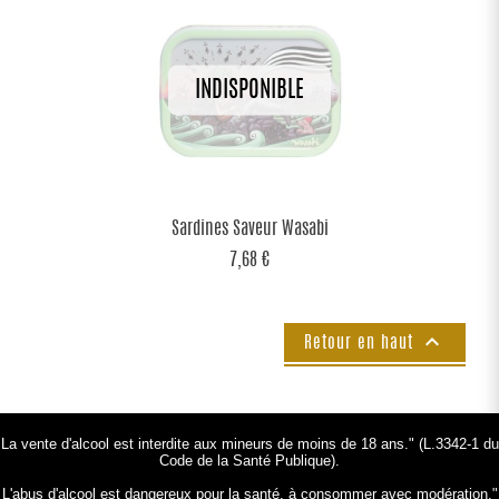
Sardines Saveur Wasabi
7,68 €

Retour en haut
La vente d'alcool est interdite aux mineurs de moins de 18 ans." (L.3342-1 du
Code de la Santé Publique).
L'abus d'alcool est dangereux pour la santé, à consommer avec modération."